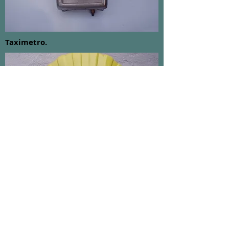
Taximetro.
Bolha de bomba de gasolina da Shell.